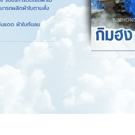
ามารถผลิตผ้าใบตามสั่ง
กันแดด ผ้าใบกันลม